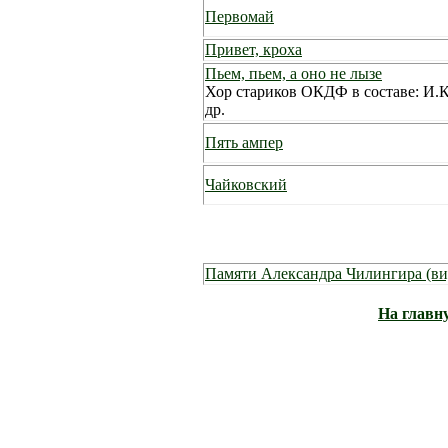
Первомай
Привет, кроха
Пьем, пьем, а оно не лызе
Хор стариков ОКДФ в составе: И.
др.
Пять ампер
Чайковский
Памяти Александра Чилингира (ви
На главн