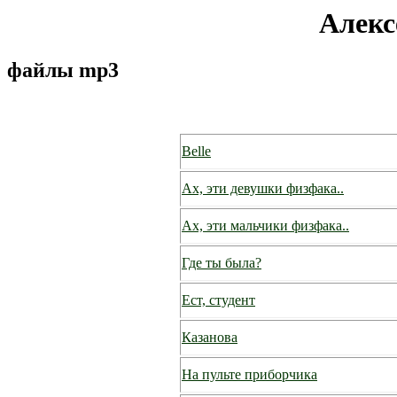
Алекс
файлы mp3
Belle
Ах, эти девушки физфака..
Ах, эти мальчики физфака..
Где ты была?
Ест, студент
Казанова
На пульте приборчика