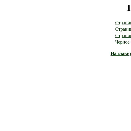
Страни
Страни
Страни
Черное
На главн