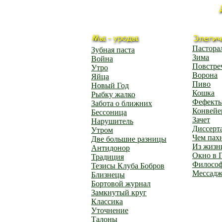
Пастора
Зубная паста
Зима
Война
Повстре
Утро
Ворона
Яйца
Пиво
Новый Год
Кошка
Рыбку жалко
Фефект
Забота о ближних
Конвейе
Бессоница
Зачет
Нарушитель
Диссерт
Утром
Чем пах
Две большие разницы
Из жизн
Антидонор
Окно в 
Традиция
Филосо
Тезисы Клуба Бобров
Мессад
Близнецы
Бортовой журнал
Замкнутый круг
Классика
Уточнение
Талоны