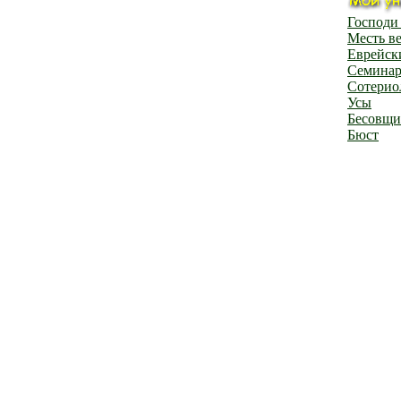
Господи
Месть в
Еврейск
Семина
Сотерио
Усы
Бесовщи
Бюст