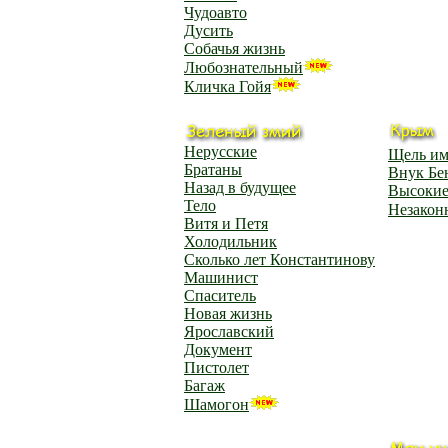
Чудоавто
Дусить
Собачья жизнь
Любознательный
Кличка Гойя
Нерусские
Щель им
Братаны
Внук Бе
Назад в будущее
Высокие
Тело
Незакон
Витя и Петя
Холодильник
Сколько лет Константинову
Машинист
Спаситель
Новая жизнь
Ярославский
Документ
Пистолет
Багаж
Шамогон