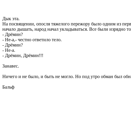
Дык эта.
На посвящении, опосля тяжелого пережору было одним из первы
начало дышать, народ начал укладываться. Все были изрядно т
- Дрёмин?
- Не-а,- честно ответило тело.
- Дрёмин?
- Не-а.
- Дрёмин, Дрёмин!!!
Занавес.
Ничего и не было, и быть не могло. Но под утро обман был обн
Бальф