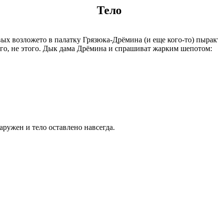
Тело
х возложето в палатку Грязюка-Дрёмина (и еще кого-то) пыракт
ого, не этого. Дык дама Дрёмина и спрашиват жарким шепотом:
аружен и тело оставлено навсегда.